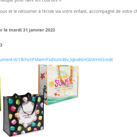
sous et le retourner à l’école via votre enfant, accompagné de votre 
 le mardi 31 janvier 2023
23
document/d/1fkPeXPMwmPxdXuN48v_lqbx86HGbWHXG/edit