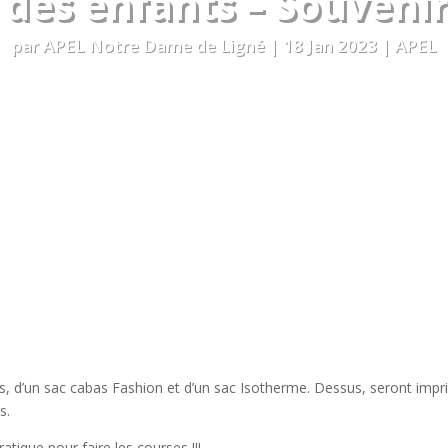
 des enfants – Souvenir 
par
APEL Notre Dame de Ligné
|
18 Jan 2023
|
APEL
cles, d’un sac cabas Fashion et d’un sac Isotherme. Dessus, seront impr
es.
atique pour faire les courses !!!