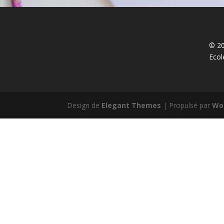
© 20
Ecol
Design de
Elegant Themes
| Propulsé par
Wo