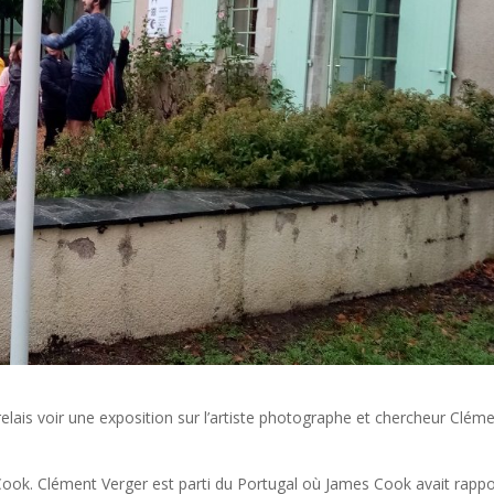
ais voir une exposition sur l’artiste photographe et chercheur Clém
es Cook. Clément Verger est parti du Portugal où James Cook avait rapp