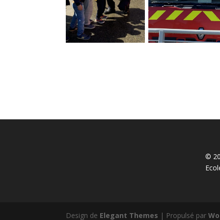
© 20
Ecol
Design de
Elegant Themes
| Propulsé par
Wo