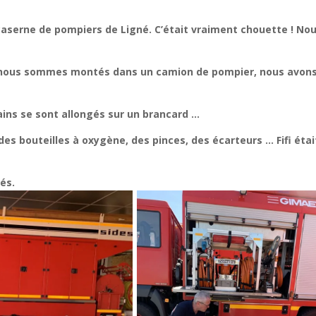
 caserne de pompiers
de Ligné. C’était vraiment chouette ! No
u, nous sommes montés dans un
camion de pompier, nous avon
tains se sont allongés sur un brancard …
es bouteilles à oxygène, des
pinces, des écarteurs … Fifi étai
és.