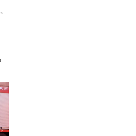
us
s
t