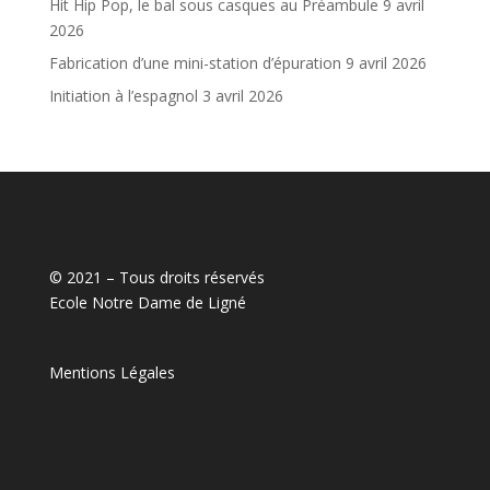
Hit Hip Pop, le bal sous casques au Préambule
9 avril
2026
Fabrication d’une mini-station d’épuration
9 avril 2026
Initiation à l’espagnol
3 avril 2026
© 2021 – Tous droits réservés
Ecole Notre Dame de Ligné
Mentions Légales