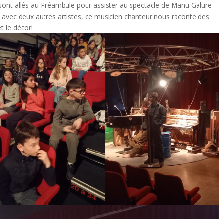
sont allés au Préambule pour assister au spectacle de Manu Galure
ue, avec deux autres artistes, ce musicien chanteur nous raconte des
t le décor!