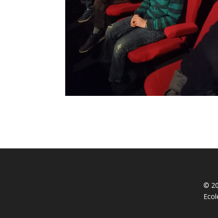
© 20
Ecol