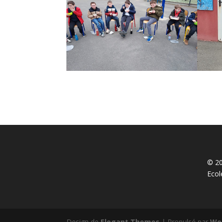
© 20
Ecol
Design de
Elegant Themes
| Propulsé par
Wo